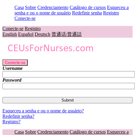
Casa
Sobre
Credenciamento
Catálogo de cursos
Esqueceu a
senha e ou o nome de usuário
Redefinir senha
Registro
Conecte-se
Conecte-se
Registro
English
Español
Deutsch
普通话/普通話
Conecte-se
Username
Password
Esqueceu a senha e ou o nome de usuário?
Redefinir senha?
Registro?
Casa
Sobre
Credenciamento
Catálogo de cursos
Esqueceu a