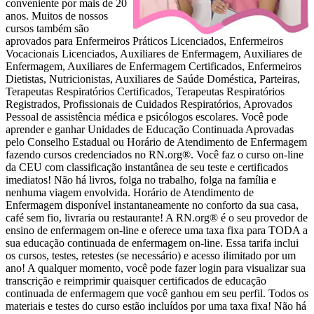
conveniente por mais de 20
anos. Muitos de nossos
cursos também são
aprovados para Enfermeiros Práticos Licenciados, Enfermeiros
Vocacionais Licenciados, Auxiliares de Enfermagem, Auxiliares de
Enfermagem, Auxiliares de Enfermagem Certificados, Enfermeiros
Dietistas, Nutricionistas, Auxiliares de Saúde Doméstica, Parteiras,
Terapeutas Respiratórios Certificados, Terapeutas Respiratórios
Registrados, Profissionais de Cuidados Respiratórios, Aprovados
Pessoal de assistência médica e psicólogos escolares. Você pode
aprender e ganhar Unidades de Educação Continuada Aprovadas
pelo Conselho Estadual ou Horário de Atendimento de Enfermagem
fazendo cursos credenciados no RN.org®. Você faz o curso on-line
da CEU com classificação instantânea de seu teste e certificados
imediatos! Não há livros, folga no trabalho, folga na família e
nenhuma viagem envolvida. Horário de Atendimento de
Enfermagem disponível instantaneamente no conforto da sua casa,
café sem fio, livraria ou restaurante! A RN.org® é o seu provedor de
ensino de enfermagem on-line e oferece uma taxa fixa para TODA a
sua educação continuada de enfermagem on-line. Essa tarifa inclui
os cursos, testes, retestes (se necessário) e acesso ilimitado por um
ano! A qualquer momento, você pode fazer login para visualizar sua
transcrição e reimprimir quaisquer certificados de educação
continuada de enfermagem que você ganhou em seu perfil. Todos os
materiais e testes do curso estão incluídos por uma taxa fixa! Não há