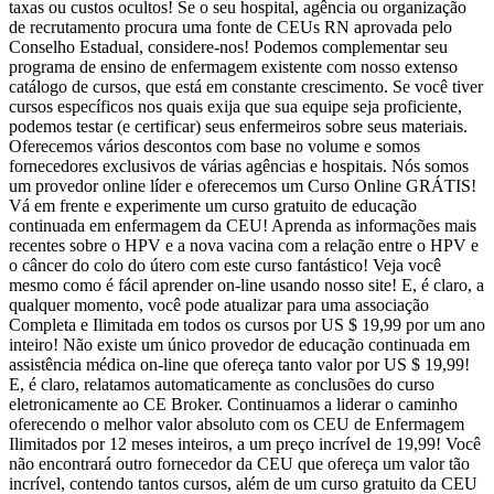
taxas ou custos ocultos! Se o seu hospital, agência ou organização
de recrutamento procura uma fonte de CEUs RN aprovada pelo
Conselho Estadual, considere-nos! Podemos complementar seu
programa de ensino de enfermagem existente com nosso extenso
catálogo de cursos, que está em constante crescimento. Se você tiver
cursos específicos nos quais exija que sua equipe seja proficiente,
podemos testar (e certificar) seus enfermeiros sobre seus materiais.
Oferecemos vários descontos com base no volume e somos
fornecedores exclusivos de várias agências e hospitais. Nós somos
um provedor online líder e oferecemos um Curso Online GRÁTIS!
Vá em frente e experimente um curso gratuito de educação
continuada em enfermagem da CEU! Aprenda as informações mais
recentes sobre o HPV e a nova vacina com a relação entre o HPV e
o câncer do colo do útero com este curso fantástico! Veja você
mesmo como é fácil aprender on-line usando nosso site! E, é claro, a
qualquer momento, você pode atualizar para uma associação
Completa e Ilimitada em todos os cursos por US $ 19,99 por um ano
inteiro! Não existe um único provedor de educação continuada em
assistência médica on-line que ofereça tanto valor por US $ 19,99!
E, é claro, relatamos automaticamente as conclusões do curso
eletronicamente ao CE Broker. Continuamos a liderar o caminho
oferecendo o melhor valor absoluto com os CEU de Enfermagem
Ilimitados por 12 meses inteiros, a um preço incrível de 19,99! Você
não encontrará outro fornecedor da CEU que ofereça um valor tão
incrível, contendo tantos cursos, além de um curso gratuito da CEU